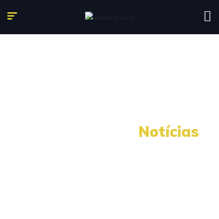
Nossas últimas
Notícias
O mundo automotivo esta mudando, temos que
mudar com ele!