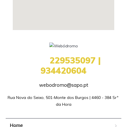
+351
229535097 |
934420604
webodromo@sapo.pt
Rua Nova do Seixo, 501-Monte dos Burgos | 4460 - 384 Srª 
da Hora
Home