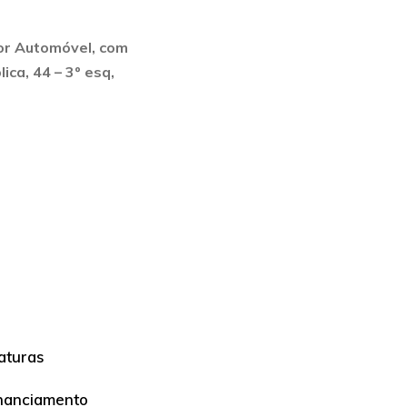
or Automóvel, com
ca, 44 – 3º esq,
aturas
nanciamento