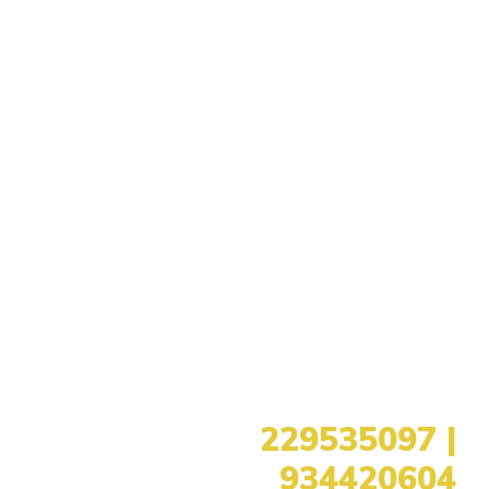
+351
229535097 |
934420604