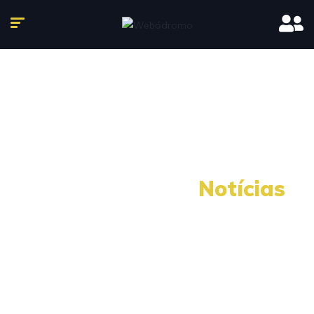
Nossas últimas
Notícias
O mundo automotivo esta mudando, temos que
mudar com ele!