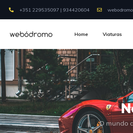
+351 229535097 | 934420604
webodromo
Home
Viaturas
N
O mundo a