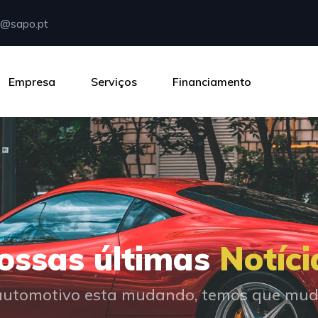
@sapo.pt
Empresa
Serviços
Financiamento
ossas últimas
Notíci
utomotivo esta mudando, temos que muda