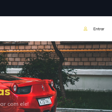
Entrar
as
r com ele!