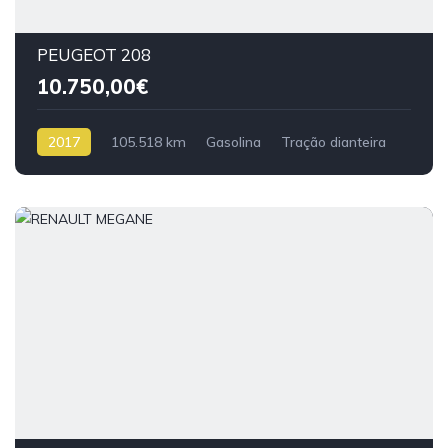
PEUGEOT 208
10.750,00€
2017
105.518 km
Gasolina
Tração dianteira