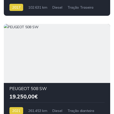
2017
102.631 km
Diesel
Tração Traseira
PEUGEOT 508 SW
19.250,00€
2021
261.453 km
Diesel
Tração dianteira