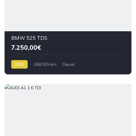
BMW 525 TDS
7.250,00€
2002
268.555 km
Diesel