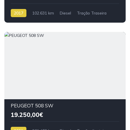
2017
102.631 km
Diesel
Tração Traseira
PEUGEOT 508 SW
19.250,00€