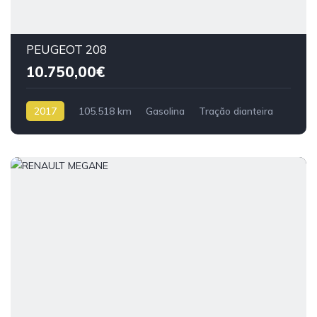
PEUGEOT 208
10.750,00€
2017
105.518 km
Gasolina
Tração dianteira