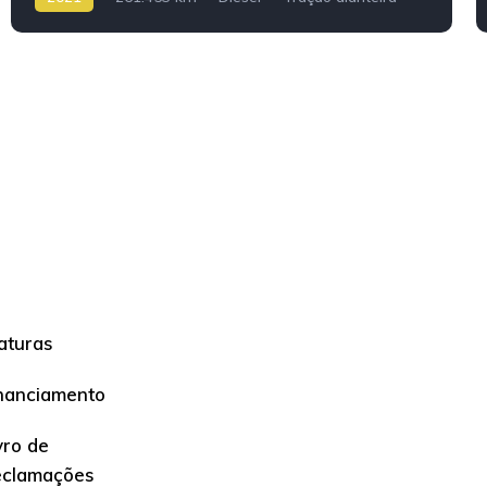
aturas
nanciamento
vro de
eclamações