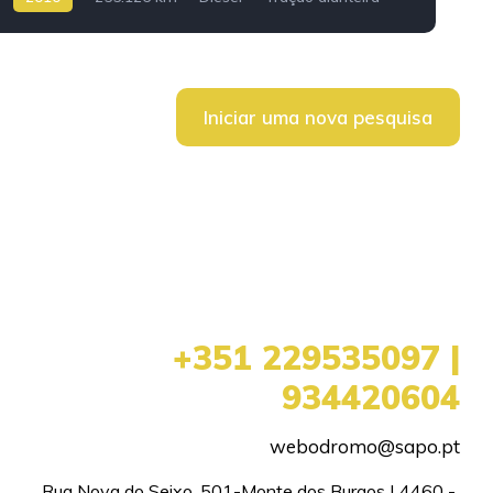
Iniciar uma nova pesquisa
+351 229535097 |
934420604
webodromo@sapo.pt
Rua Nova do Seixo, 501-Monte dos Burgos | 4460 - 