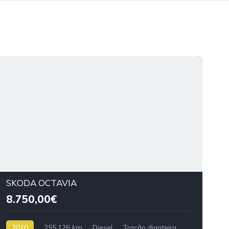
SKODA OCTAVIA
8.750,00€
2010
255.126 km
Diesel
Tração dianteira