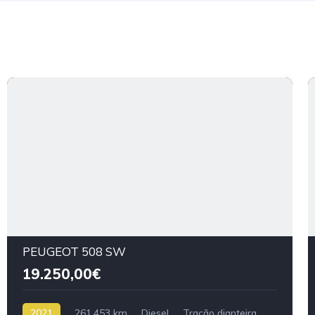
PEUGEOT 508 SW
19.250,00€
2021
261.453 km
Diesel
Tração dianteira