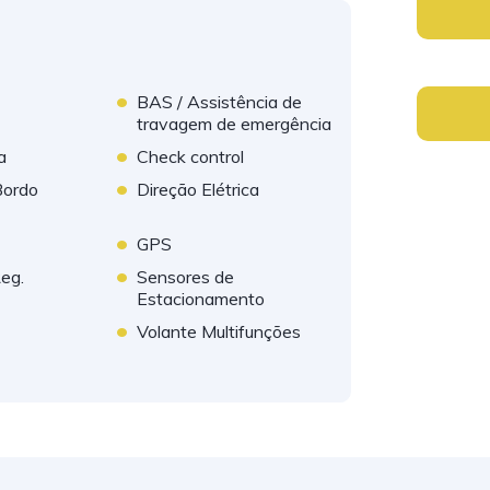
•
BAS / Assistência de
travagem de emergência
•
a
Check control
•
Bordo
Direção Elétrica
•
GPS
•
Reg.
Sensores de
Estacionamento
•
Volante Multifunções