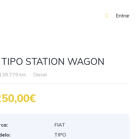
Entrar
T TIPO STATION WAGON
138.779 km
Diesel
250,00€
ca:
FIAT
elo:
TIPO