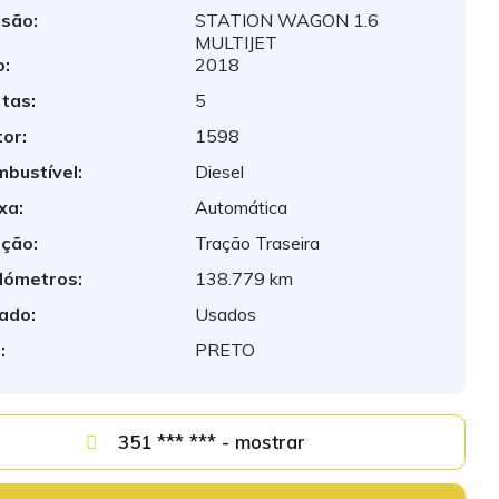
são:
STATION WAGON 1.6
MULTIJET
:
2018
tas:
5
or:
1598
bustível:
Diesel
xa:
Automática
ção:
Tração Traseira
lómetros:
138.779 km
ado:
Usados
:
PRETO
351 *** *** - mostrar