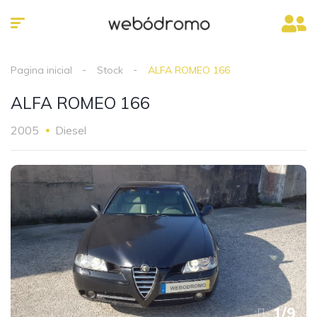
Pagina inicial
Stock
ALFA ROMEO 166
ALFA ROMEO 166
2005
Diesel
1
/
9