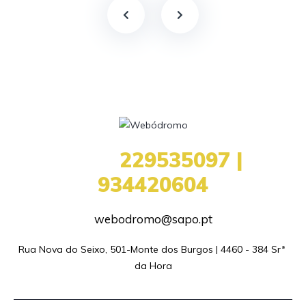
+351
229535097 |
934420604
webodromo@sapo.pt
Rua Nova do Seixo, 501-Monte dos Burgos | 4460 - 384 Srª 
da Hora