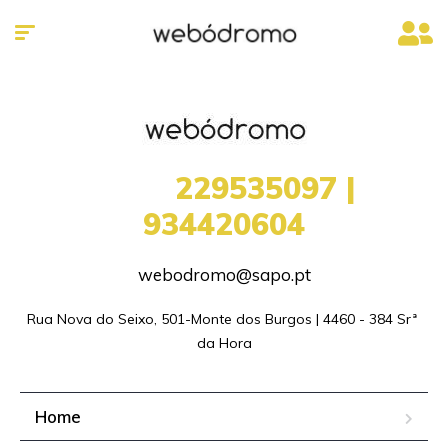
+351
229535097 |
934420604
webodromo@sapo.pt
Rua Nova do Seixo, 501-Monte dos Burgos | 4460 - 384 Srª 
da Hora
Home