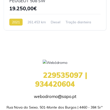
PEUGEOT 508 SW
19.250,00€
2021
261.453 km
Diesel
Tração dianteira
+351
229535097 |
934420604
webodromo@sapo.pt
Rua Nova do Seixo, 501-Monte dos Burgos | 4460 - 384 Srª 