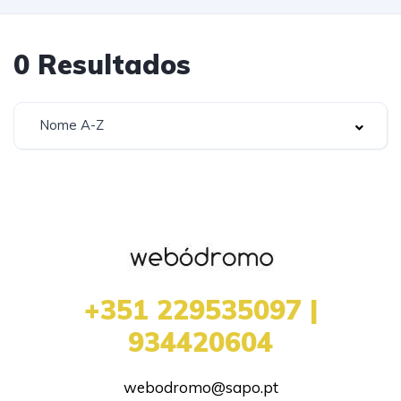
0
Resultados
Nome A-Z
+351 229535097 |
934420604
webodromo@sapo.pt