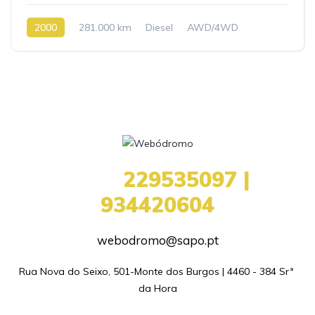
2000
281.000 km
Diesel
AWD/4WD
+351
229535097 |
934420604
webodromo@sapo.pt
Rua Nova do Seixo, 501-Monte dos Burgos | 4460 - 384 Srª 
da Hora