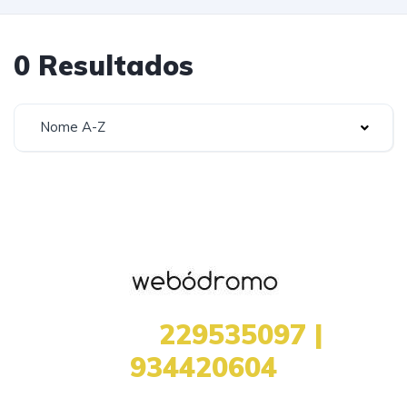
0 Resultados
Nome A-Z
+351
229535097 |
934420604