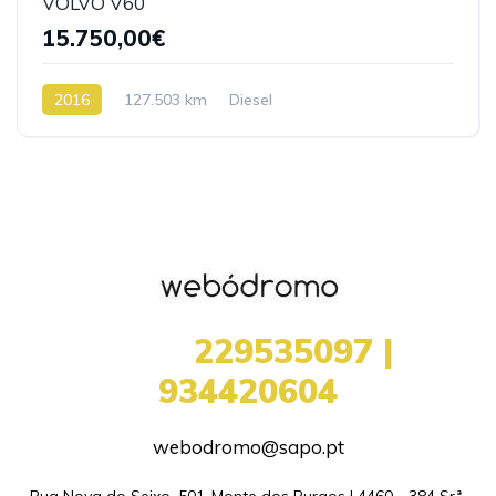
VOLVO V60
15.750,00€
2016
127.503 km
Diesel
+351
229535097 |
934420604
webodromo@sapo.pt
Rua Nova do Seixo, 501-Monte dos Burgos | 4460 - 384 Srª 