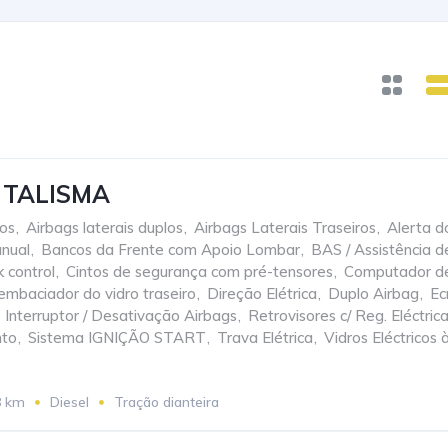
 TALISMA
cos
,
Airbags laterais duplos
,
Airbags Laterais Traseiros
,
Alerta d
nual
,
Bancos da Frente com Apoio Lombar
,
BAS / Assistência 
 control
,
Cintos de segurança com pré-tensores
,
Computador d
mbaciador do vidro traseiro
,
Direção Elétrica
,
Duplo Airbag
,
Ec
Interruptor / Desativação Airbags
,
Retrovisores c/ Reg. Eléctric
nto
,
Sistema IGNIÇÃO START
,
Trava Elétrica
,
Vidros Eléctricos 
8 km
Diesel
Tração dianteira