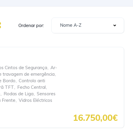
Nome A-Z
Ordenar por:
os Cintos de Segurança
,
Ar-
de travagem de emergência
,
e Bordo
,
Controlo anti
rã TFT
,
Fecho Central
,
a
,
Rodas de Liga
,
Sensores
à Frente
,
Vidros Eléctricos
16.750,00€