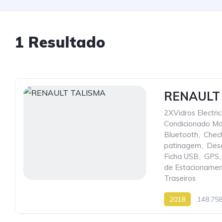
1 Resultado
RENAULT
2XVidros Electri
Condicionado Ma
Bluetooth
,
Check
patinagem
,
Dese
Ficha USB
,
GPS
,
de Estacioname
Traseiros
2018
148.75