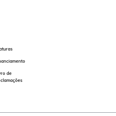
aturas
nanciamento
vro de
eclamações