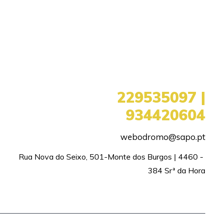
+351
229535097 |
934420604
webodromo@sapo.pt
Rua Nova do Seixo, 501-Monte dos Burgos | 4460 - 
384 Srª da Hora