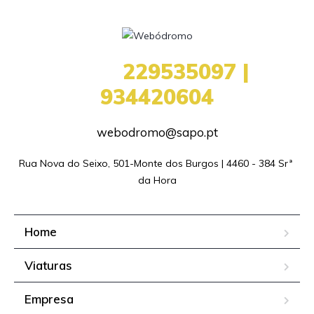
+351
229535097 |
934420604
webodromo@sapo.pt
Rua Nova do Seixo, 501-Monte dos Burgos | 4460 - 384 Srª 
da Hora
Home
Viaturas
Empresa