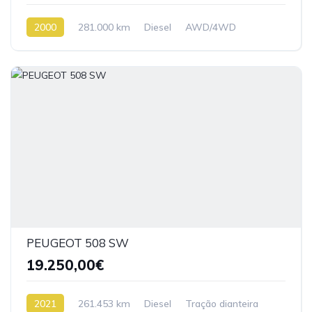
2000
281.000 km
Diesel
AWD/4WD
PEUGEOT 508 SW
19.250,00€
2021
261.453 km
Diesel
Tração dianteira