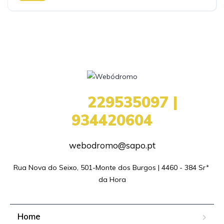
+351
229535097 |
934420604
webodromo@sapo.pt
Rua Nova do Seixo, 501-Monte dos Burgos | 4460 - 384 Srª 
da Hora
Home