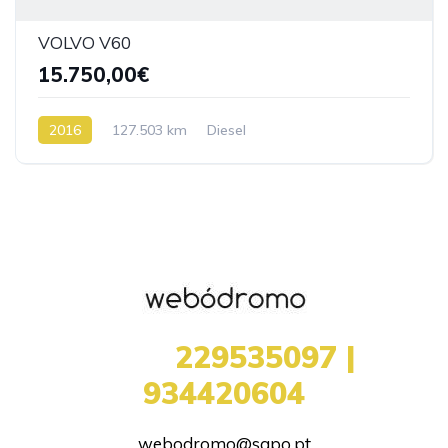
VOLVO V60
15.750,00€
2016
127.503 km
Diesel
+351
229535097 |
934420604
webodromo@sapo.pt