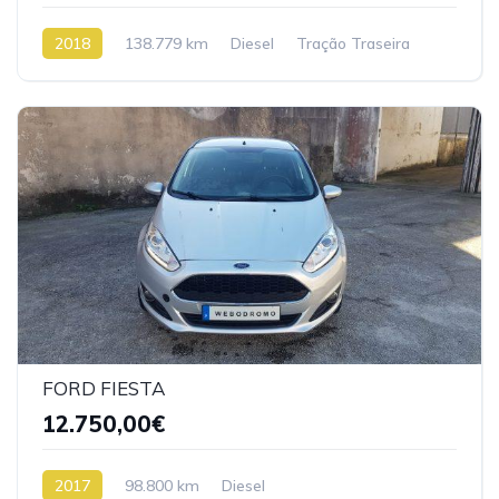
2018
138.779 km
Diesel
Tração Traseira
FORD FIESTA
12.750,00€
2017
98.800 km
Diesel