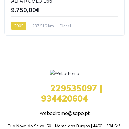
ALFA ROMEO 166
9.750,00€
2005
237.516 km
Diesel
+351
229535097 |
934420604
webodromo@sapo.pt
Rua Nova do Seixo, 501-Monte dos Burgos | 4460 - 384 Srª 