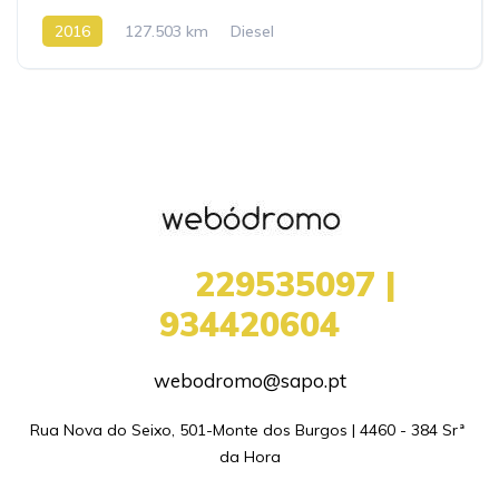
2016
127.503 km
Diesel
+351
229535097 |
934420604
webodromo@sapo.pt
Rua Nova do Seixo, 501-Monte dos Burgos | 4460 - 384 Srª 
da Hora