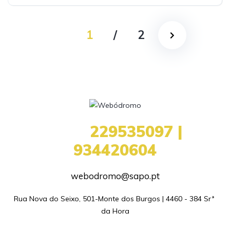
1
/
2
+351
229535097 |
934420604
webodromo@sapo.pt
Rua Nova do Seixo, 501-Monte dos Burgos | 4460 - 384 Srª 
da Hora