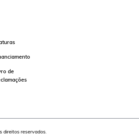
aturas
nanciamento
vro de
eclamações
direitos reservados.