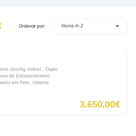
Nome A-Z
Ordenar por:
ros c/config. Individ.
,
Duplo
ores de Estacionamento
,
ento em Pele
,
Volante
3.650,00€