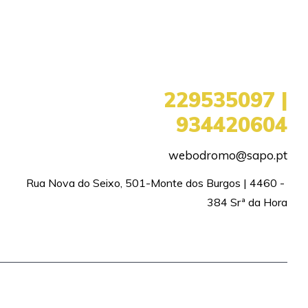
+351
229535097 |
934420604
webodromo@sapo.pt
Rua Nova do Seixo, 501-Monte dos Burgos | 4460 - 
384 Srª da Hora