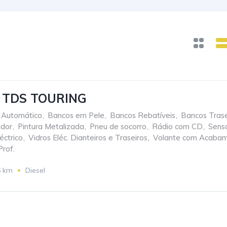
 TDS TOURING
 Automático
,
Bancos em Pele
,
Bancos Rebatíveis
,
Bancos Trasei
ador
,
Pintura Metalizada
,
Pneu de socorro
,
Rádio com CD
,
Sens
éctrico
,
Vidros Eléc. Dianteiros e Traseiros
,
Volante com Acabam
Prof.
6 km
Diesel