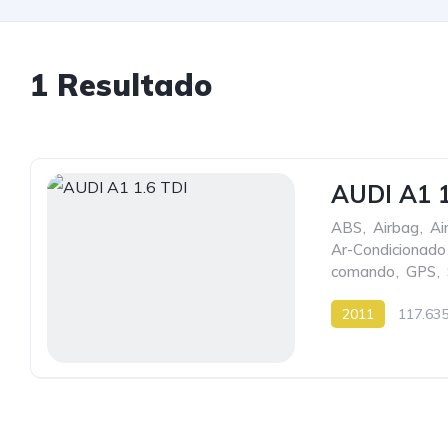
1 Resultado
AUDI A1 1
ABS
,
Airbag
,
Ai
Ar-Condicionado
comando
,
GPS
,
2011
117.63