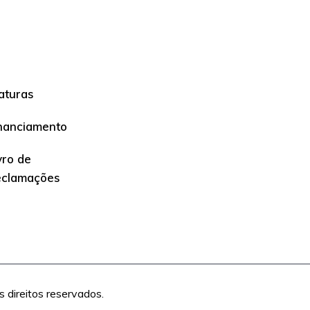
aturas
nanciamento
vro de
eclamações
direitos reservados.