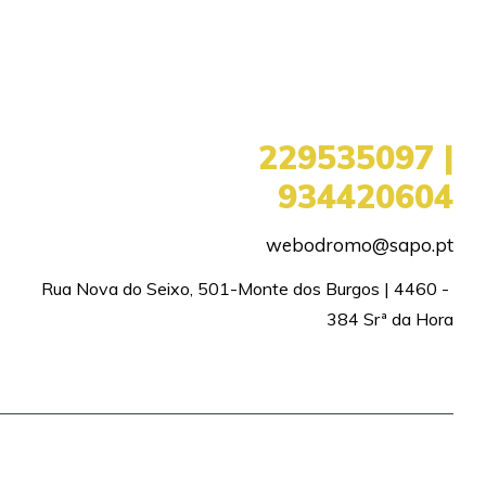
+351
229535097 |
934420604
webodromo@sapo.pt
Rua Nova do Seixo, 501-Monte dos Burgos | 4460 - 
384 Srª da Hora