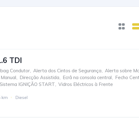
.6 TDI
rbag Condutor
,
Alerta dos Cintos de Segurança
,
Alerta sobre M
 Manual
,
Direcção Assistida
,
Ecrâ na consola central
,
Fecho Cent
Sistema IGNIÇÃO START
,
Vidros Eléctricos à Frente
5 km
Diesel